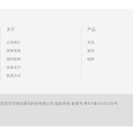
关于
产品
公司简介
车充
荣誉资质
旅充
组织架构
线材
设备实力
联系方式
东莞市宝铼珀通讯科技有限公司 版权所有 备案号
粤ICP备19101550号